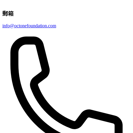
郵箱
info@octonefoundation.com