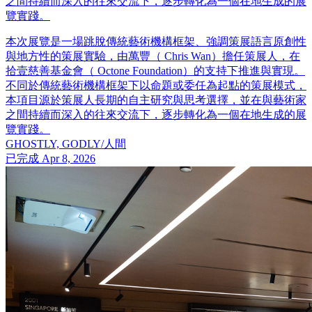
之間持續而深入的往來交流下，逐步轉化為一個在地生成的展
覽實踐。
本次展覽是一場跳脫傳統藝術機構框架、強調策展語言原創性
與地方性的策展實驗，由萬豐（ Chris Wan）擔任策展人，在
拾壹慈善基金會（ Octone Foundation）的支持下推進與實現。
不同於傳統藝術機構框架下以命題或委任為起點的策展模式，
本項目源於策展人長期的自主研究與思考選擇，並在與藝術家
之間持續而深入的往來交流下，逐步轉化為一個在地生成的展
覽實踐。
GHOSTLY, GODLY/人間
已完成
Apr 8, 2026