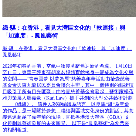
織·騏：在香港，看見大灣區文化的「軟連接」與
「加速度」- 鳳凰藝術
織·騏：在香港，看見大灣區文化的「軟連接」與「加速度」-
鳳凰藝術
2026年初春的香港，空氣中瀰漫著辭舊迎新的希冀。 1月10日
至11日，東華三院東蒲胡李名靜體育館搖身一變成為文化交融
的空間——“青春圓夢·以夢為馬”慈善嘉年華活動由拾壹慈善
基金會與東九龍居民委員會聯合主辦，其中一個特別的藝術項
目吸引了所有目光匯聚：由拾壹慈善基金會發起，藝術家楊蓓
雅與策展人羅嘉豪（Karl Law）攜手共創的大型公共藝術計劃
——《織騏》。 這件以彩帶編織為語言、以良馬“騏”為意象
的作品，是一場關於夢想、聯結與區域文化身份的對話，其意
義遠遠超越了嘉年華的現場，直抵粵港澳大灣區（GBA）文
化規劃與藝術發展的未來圖景。 以下是“鳳凰藝術”為您帶來
的相關報道。