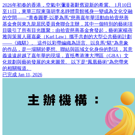
2026年初春的香港，空氣中瀰漫著辭舊迎新的希冀。 1月10日
至11日，東華三院東蒲胡李名靜體育館搖身一變成為文化交融
的空間——“青春圓夢·以夢為馬”慈善嘉年華活動由拾壹慈善
基金會與東九龍居民委員會聯合主辦，其中一個特別的藝術項
目吸引了所有目光匯聚：由拾壹慈善基金會發起，藝術家楊蓓
雅與策展人羅嘉豪（Karl Law）攜手共創的大型公共藝術計劃
——《織騏》。 這件以彩帶編織為語言、以良馬“騏”為意象
的作品，是一場關於夢想、聯結與區域文化身份的對話，其意
義遠遠超越了嘉年華的現場，直抵粵港澳大灣區（GBA）文
化規劃與藝術發展的未來圖景。 以下是“鳳凰藝術”為您帶來
的相關報道。
已完成
Jan 11, 2026