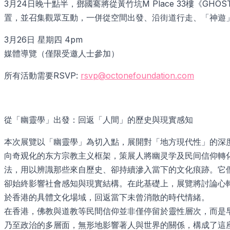
3月24日晚十點半，鄧國騫將從黃竹坑M Place 33樓《G
置，並召集觀眾互動，一併從空間出發、沿街道行走、「神遊」至Cu
3月26日 星期四 4pm
媒體導覽（僅限受邀人士參加）
所有活動需要RSVP:
rsvp@octonefoundation.com
從「幽靈學」出發：回返「人間」的歷史與現實感知
本次展覽以「幽靈學」為切入點，展開對「地方現代性」的深
向奇观化的东方宗教主义框架，策展人將幽灵学及民间信仰轉
法，用以辨識那些來自歷史、卻持續滲入當下的文化痕跡。它
卻始終影響社會感知與現實結構。在此基礎上，展覽將討論心
於香港的具體文化場域，回返當下未曾消散的時代情緒。
在香港，佛教與道教等民間信仰並非僅停留於靈性層次，而是
乃至政治的多層面，無形地影響著人與世界的關係，構成了這