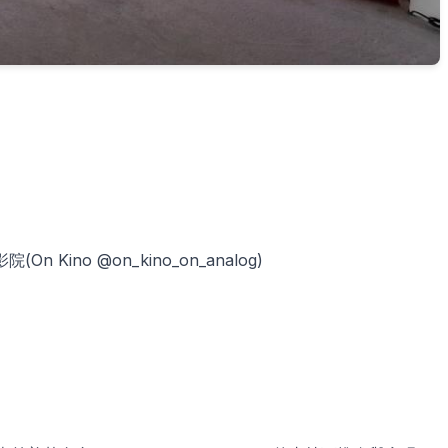
院(On Kino @on_kino_on_analog)