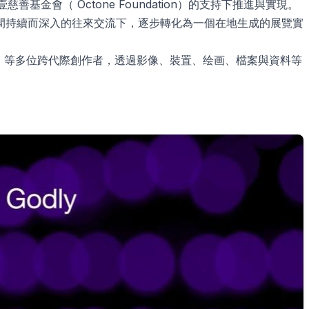
金會（ Octone Foundation）的支持下推進與實現。
間持續而深入的往來交流下，逐步轉化為一個在地生成的展覽實
On Kino）等多位跨代際創作者，透過影像、裝置、绘画、檔案與資料等