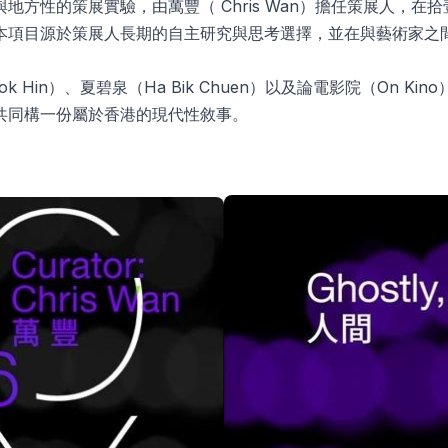
的策展實驗，由萬豐（ Chris Wan）擔任策展人，在拾壹慈善基
本項目源於策展人長期的自主研究與思考選擇，並在與藝術家之
g Kwok Hin）、夏碧泉（Ha Bik Chuen）以及論電影院（
共同構一份屬於香港的現代性敘事。