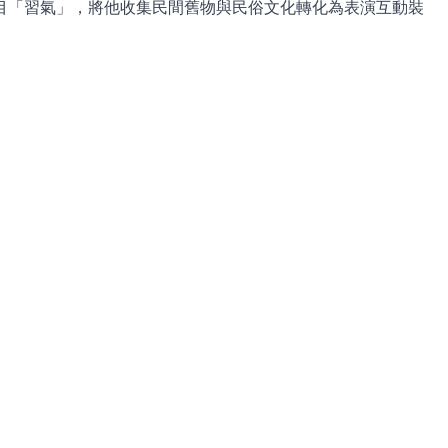
的實驗項目「習氣」，將他收集民間舊物與民俗文化轉化為表演互動裝