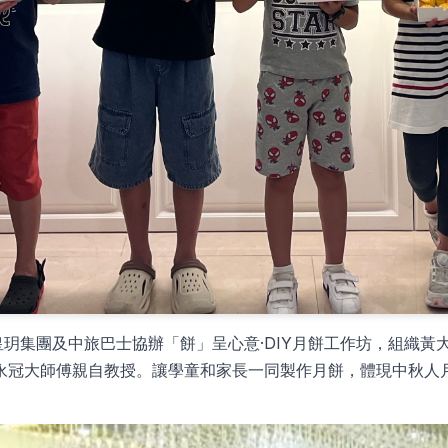
皇玥集團及中旅巴士協辦「餅」呈心意·DIY月餅工作坊，組織黃
永冠大師傅親自教授。讓學童和家長一同製作月餅，體現中秋人