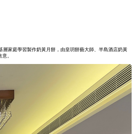
個基層家庭學習製作奶黃月餅，由皇玥餅藝大師、半島酒店奶黃
含意。