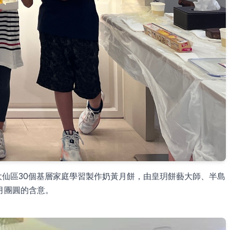
大仙區30個基層家庭學習製作奶黃月餅，由皇玥餅藝大師、半島
月團圓的含意。