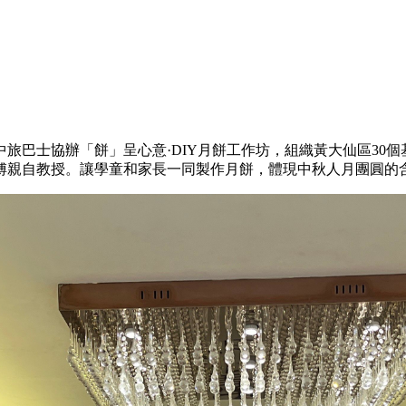
旅巴士協辦「餅」呈心意·DIY月餅工作坊，組織黃大仙區30
傅親自教授。讓學童和家長一同製作月餅，體現中秋人月團圓的