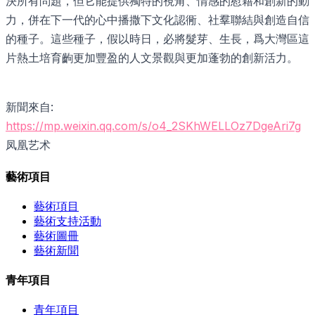
決所有問題，但它能提供獨特的視角、情感的慰藉和創新的動
力，併在下一代的心中播撒下文化認衕、社羣聯結與創造自信
的種子。這些種子，假以時日，必將髮芽、生長，爲大灣區這
片熱土培育齣更加豐盈的人文景觀與更加蓬勃的創新活力。
新聞來自:
https://mp.weixin.qq.com/s/o4_2SKhWELLOz7DgeAri7g
凤凰艺术
藝術項目
藝術項目
藝術支持活動
藝術圖冊
藝術新聞
青年項目
青年項目