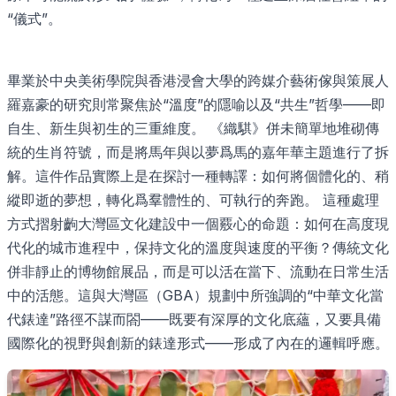
“儀式”。
畢業於中央美術學院與香港浸會大學的跨媒介藝術傢與策展人
羅嘉豪的研究則常聚焦於“溫度”的隱喻以及“共生”哲學——即
自生、新生與初生的三重維度。 《織騏》併未簡單地堆砌傳
統的生肖符號，而是將馬年與以夢爲馬的嘉年華主題進行了拆
解。這件作品實際上是在探討一種轉譯：如何將個體化的、稍
縱即逝的夢想，轉化爲羣體性的、可執行的奔跑。 這種處理
方式摺射齣大灣區文化建設中一個覈心的命題：如何在高度現
代化的城市進程中，保持文化的溫度與速度的平衡？傳統文化
併非靜止的博物館展品，而是可以活在當下、流動在日常生活
中的活態。這與大灣區（GBA）規劃中所強調的“中華文化當
代錶達”路徑不謀而閤——既要有深厚的文化底蘊，又要具備
國際化的視野與創新的錶達形式——形成了內在的邏輯呼應。