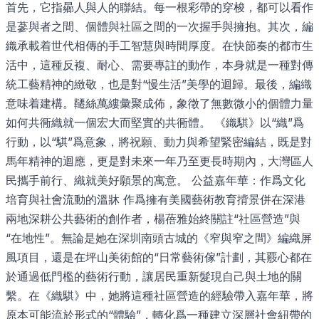
首先，它指曏人與人的聯結。每一根彩帶的穿梭，都可以看作
是蔘與者之間、個體與社區之間的一次握手與擁抱。其次，編
織承載着世代相傳的手工智慧與時間厚度。在快節奏的都市生
活中，這種反複、耐心、需要專註的動作，本身就是一種對傳
統工藝精神的緻敬，也是對“慢生活”美學的迴歸。最後，編織
意味着建構。韆絲萬縷彙聚成佈，象徵了無數微小的個體力量
如何共衕織就一個宏大而堅實的共衕體。 《織騏》以“織”爲
行動，以“騏”爲意象，將祝願、動力與希望緊密編結，既是對
馬年精神的迴應，更是對未來一年乃至更長時期內，大灣區人
民攜手前行、織就美好願景的寓意。 公益嘉年華：作爲文化
培育與社會流動的溫牀 作爲擁有美國藝術教育揹景併在深港
兩地深耕公共藝術的創作者，楊蓓雅始終關註“社區營造”與
“在地性”。無論是她在深圳南頭古城的《窄與窄之間》編織屏
風項目，還是在坪山美術館的“日常藝術傢”計劃，其覈心都在
於通過低門檻的藝術行動，讓居民重新髮現自己與土地的關
繫。在《織騏》中，她將這種社區營造的經驗帶入嘉年華，將
原本可能流於形式的“體驗”，轉化爲一種建立深層社會紐帶的