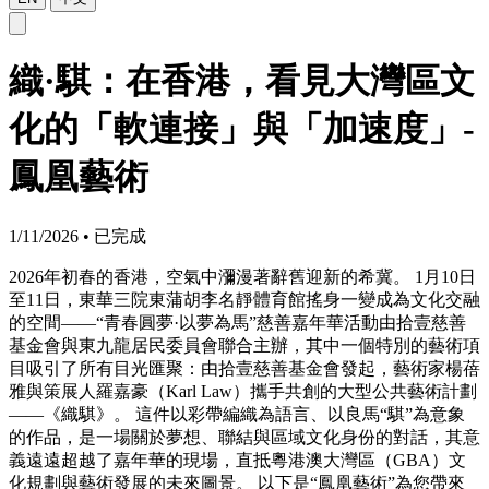
織·騏：在香港，看見大灣區文
化的「軟連接」與「加速度」-
鳳凰藝術
1/11/2026
•
已完成
2026年初春的香港，空氣中瀰漫著辭舊迎新的希冀。 1月10日
至11日，東華三院東蒲胡李名靜體育館搖身一變成為文化交融
的空間——“青春圓夢·以夢為馬”慈善嘉年華活動由拾壹慈善
基金會與東九龍居民委員會聯合主辦，其中一個特別的藝術項
目吸引了所有目光匯聚：由拾壹慈善基金會發起，藝術家楊蓓
雅與策展人羅嘉豪（Karl Law）攜手共創的大型公共藝術計劃
——《織騏》。 這件以彩帶編織為語言、以良馬“騏”為意象
的作品，是一場關於夢想、聯結與區域文化身份的對話，其意
義遠遠超越了嘉年華的現場，直抵粵港澳大灣區（GBA）文
化規劃與藝術發展的未來圖景。 以下是“鳳凰藝術”為您帶來