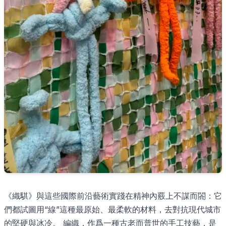
《織騏》與這些國際前沿藝術實踐在精神內覈上不謀而閤：它
們都試圖用“線”這種最原始、最柔軟的材料，去對抗現代城市
的堅硬與冰冷。 編織，作爲一種古老而普世的手工技藝，是