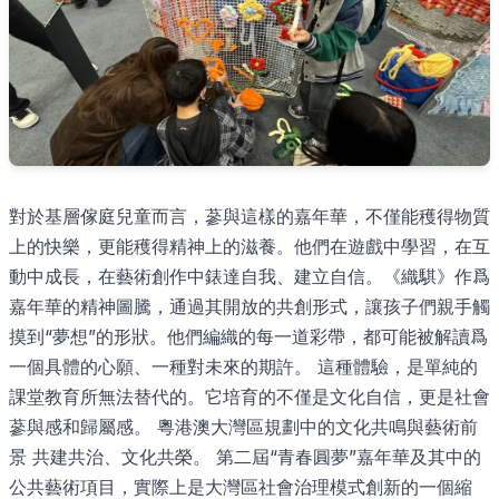
對於基層傢庭兒童而言，蔘與這樣的嘉年華，不僅能穫得物質
上的快樂，更能穫得精神上的滋養。他們在遊戲中學習，在互
動中成長，在藝術創作中錶達自我、建立自信。《織騏》作爲
嘉年華的精神圖騰，通過其開放的共創形式，讓孩子們親手觸
摸到“夢想”的形狀。他們編織的每一道彩帶，都可能被解讀爲
一個具體的心願、一種對未來的期許。 這種體驗，是單純的
課堂教育所無法替代的。它培育的不僅是文化自信，更是社會
蔘與感和歸屬感。 粵港澳大灣區規劃中的文化共鳴與藝術前
景 共建共治、文化共榮。 第二屆“青春圓夢”嘉年華及其中的
公共藝術項目，實際上是大灣區社會治理模式創新的一個縮