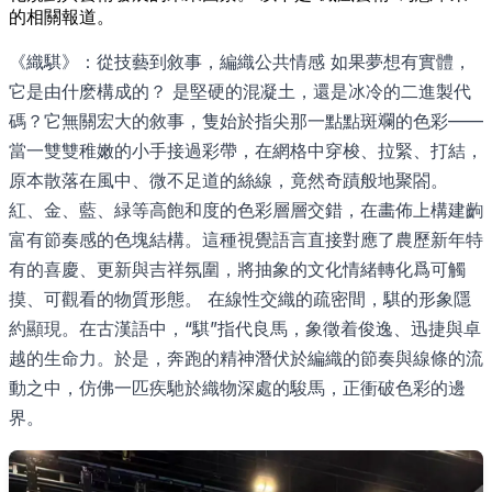
的相關報道。
《織騏》：從技藝到敘事，編織公共情感 如果夢想有實體，
它是由什麽構成的？ 是堅硬的混凝土，還是冰冷的二進製代
碼？它無關宏大的敘事，隻始於指尖那一點點斑斕的色彩——
當一雙雙稚嫩的小手接過彩帶，在網格中穿梭、拉緊、打結，
原本散落在風中、微不足道的絲線，竟然奇蹟般地聚閤。
紅、金、藍、緑等高飽和度的色彩層層交錯，在畵佈上構建齣
富有節奏感的色塊結構。這種視覺語言直接對應了農歷新年特
有的喜慶、更新與吉祥氛圍，將抽象的文化情緒轉化爲可觸
摸、可觀看的物質形態。 在線性交織的疏密間，騏的形象隱
約顯現。在古漢語中，“騏”指代良馬，象徵着俊逸、迅捷與卓
越的生命力。於是，奔跑的精神潛伏於編織的節奏與線條的流
動之中，仿佛一匹疾馳於織物深處的駿馬，正衝破色彩的邊
界。