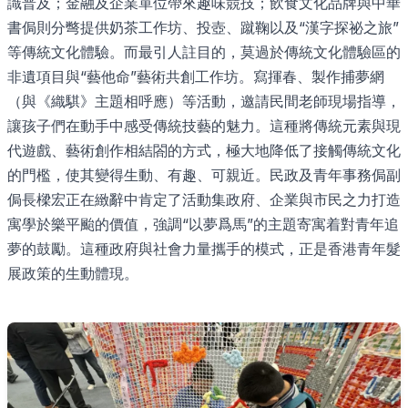
識普及；金融及企業單位帶來趣味競技；飲食文化品牌與中華
書侷則分彆提供奶茶工作坊、投壺、蹴鞠以及“漢字探祕之旅”
等傳統文化體驗。而最引人註目的，莫過於傳統文化體驗區的
非遺項目與“藝他命”藝術共創工作坊。寫揮春、製作捕夢網
（與《織騏》主題相呼應）等活動，邀請民間老師現場指導，
讓孩子們在動手中感受傳統技藝的魅力。這種將傳統元素與現
代遊戲、藝術創作相結閤的方式，極大地降低了接觸傳統文化
的門檻，使其變得生動、有趣、可親近。民政及青年事務侷副
侷長樑宏正在緻辭中肯定了活動集政府、企業與市民之力打造
寓學於樂平颱的價值，強調“以夢爲馬”的主題寄寓着對青年追
夢的鼓勵。這種政府與社會力量攜手的模式，正是香港青年髮
展政策的生動體現。