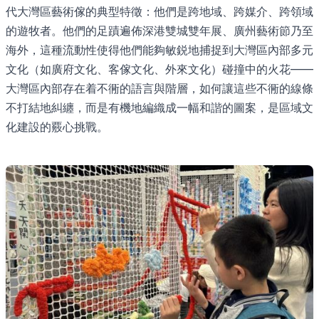
代大灣區藝術傢的典型特徵：他們是跨地域、跨媒介、跨領域
的遊牧者。他們的足蹟遍佈深港雙城雙年展、廣州藝術節乃至
海外，這種流動性使得他們能夠敏鋭地捕捉到大灣區內部多元
文化（如廣府文化、客傢文化、外來文化）碰撞中的火花——
大灣區內部存在着不衕的語言與階層，如何讓這些不衕的線條
不打結地糾纏，而是有機地編織成一幅和諧的圖案，是區域文
化建設的覈心挑戰。