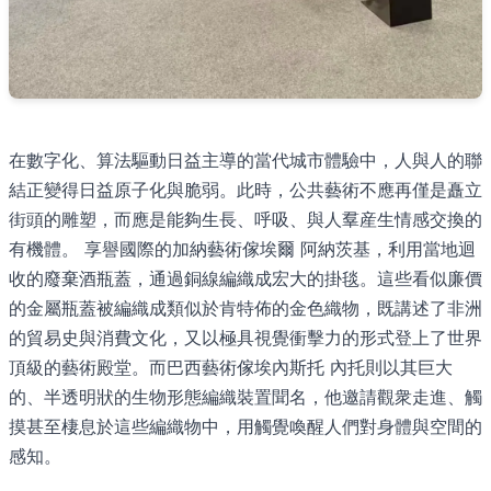
在數字化、算法驅動日益主導的當代城市體驗中，人與人的聯
結正變得日益原子化與脆弱。此時，公共藝術不應再僅是矗立
街頭的雕塑，而應是能夠生長、呼吸、與人羣産生情感交換的
有機體。 享譽國際的加納藝術傢埃爾 阿納茨基，利用當地迴
收的廢棄酒瓶蓋，通過銅線編織成宏大的掛毯。這些看似廉價
的金屬瓶蓋被編織成類似於肯特佈的金色織物，既講述了非洲
的貿易史與消費文化，又以極具視覺衝擊力的形式登上了世界
頂級的藝術殿堂。而巴西藝術傢埃內斯托 內托則以其巨大
的、半透明狀的生物形態編織裝置聞名，他邀請觀衆走進、觸
摸甚至棲息於這些編織物中，用觸覺喚醒人們對身體與空間的
感知。