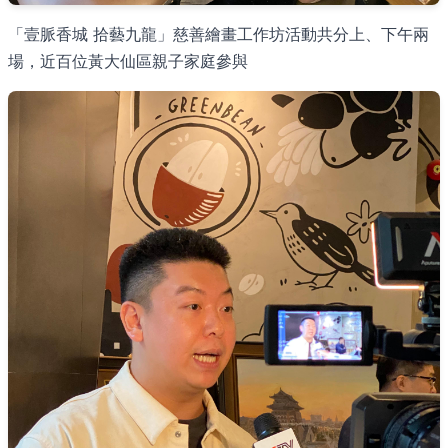
「壹脈香城 拾藝九龍」慈善繪畫工作坊活動共分上、下午兩
場，近百位黃大仙區親子家庭參與