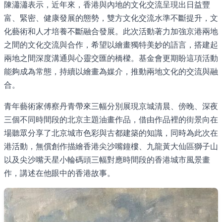
陳瀟瀟表示，近年來，香港與內地的文化交流呈現出日益豐
富、緊密、健康發展的態勢，雙方文化交流水準不斷提升，文
化藝術和人才培養不斷融合發展。此次活動著力加強京港兩地
之間的文化交流與合作，希望以繪畫獨特美妙的語言，搭建起
兩地之間深度溝通與心靈交匯的橋樑。基金會更期盼這項活動
能夠成為常態，持續以繪畫為媒介，推動兩地文化的交流與融
合。
青年藝術家傅察丹青帶來三幅分別展現京城清晨、傍晚、深夜
三個不同時間段的北京主題油畫作品，借由作品裡的街景向在
場聽眾分享了北京城市色彩與古都建築的知識，同時為此次在
港活動，無償創作描繪香港尖沙嘴鐘樓、九龍黃大仙區獅子山
以及尖沙嘴天星小輪碼頭三幅對應時間段的香港城市風景畫
作，講述在他眼中的香港故事。