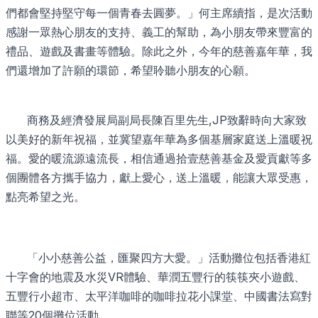
們都會堅持堅守每一個青春去圓夢。」何主席續指，是次活動
感謝一眾熱心朋友的支持、義工的幫助，為小朋友帶來豐富的
禮品、遊戲及書畫等體驗。除此之外，今年的慈善嘉年華，我
們還增加了許願的環節，希望聆聽小朋友的心願。
商務及經濟發展局副局長陳百里先生,JP致辭時向大家致
以美好的新年祝福，並冀望嘉年華為多個基層家庭送上溫暖祝
福。愛的暖流源遠流長，相信通過拾壹慈善基金及愛貢獻等多
個團體各方攜手協力，獻上愛心，送上溫暖，能讓大眾受惠，
點亮希望之光。
「小小慈善公益，匯聚四方大愛。」活動攤位包括香港紅
十字會的地震及水災VR體驗、華潤五豐行的筷筷夾小遊戲、
五豐行小超市、太平洋咖啡的咖啡拉花小課堂、中國書法寫對
聯等20個攤位活動。