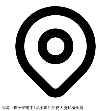
香港上環干諾道中143號珠江船務大廈10樓全層