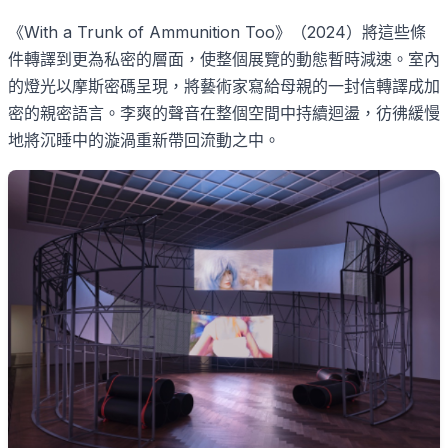
《
With a Trunk of Ammunition Too
》（
2024
）將這些條
件轉譯到更為私密的層面，使整個展覽的動態暫時減速。室內
的燈光以摩斯密碼呈現，將藝術家寫給母親的一封信轉譯成加
密的親密語言。李爽的聲音在整個空間中持續迴盪，彷彿緩慢
地將沉睡中的漩渦重新帶回流動之中。