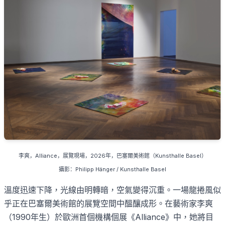
李爽
，
Alliance
，展覽現場，
2026
年，巴塞爾美術館（
Kunsthalle Basel
）
攝影：
Philipp Hänger / Kunsthalle Basel
溫度迅速下降，光線由明轉暗，空氣變得沉重。一場龍捲風似
乎正在巴塞爾美術館的展覽空間中醞釀成形。在藝術家李爽
（
1990
年生）於歐洲首個機構個展《
Alliance
》中，她將目