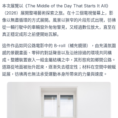
本次展覽以
《
The Middle of the Day That Starts It All
》
（
2026
）展開整場藝術探索之旅。在十三個電視螢幕上，影
像以無盡循環的方式展開。風景以狹窄的片段形式出現，彷彿
從一輛行駛中的車輛窗外匆匆瞥見，又經過數位放大，直至在
真正穩定成形之前便開始瓦解。
這件作品如同公路電影中的
B-roll
（補充鏡頭），由充滿氛圍
感的景觀畫面、零碎的對話聲音以及沿途掠過的環境共同構
成。整體裝置嵌入一組金屬結構之中，其形態宛如鄉間公路。
道路從地面被抬升起來，逐漸失去穩定性；材料在空間中蜿蜒
延展，彷彿再也無法承受運動本身所帶來的力量與速度。