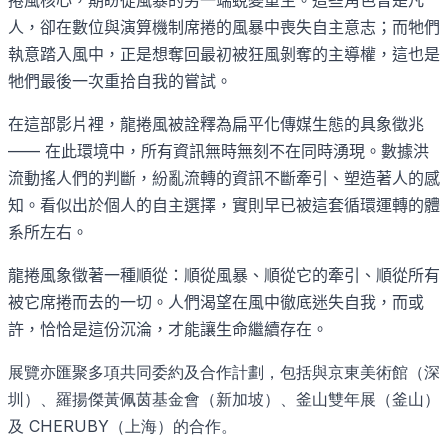
捲風核心，期盼從風暴的另一端蛻變重生。這些角色曾是凡
人，卻在數位與演算機制席捲的風暴中喪失自主意志；而牠們
執意踏入風中，正是想奪回最初被狂風剝奪的主導權，這也是
牠們最後一次重拾自我的嘗試。
在這部影片裡，龍捲風被詮釋為扁平化傳媒生態的具象徵兆
—— 在此環境中，所有資訊無時無刻不在同時湧現。數據洪
流動搖人們的判斷，紛亂流轉的資訊不斷牽引、塑造著人的感
知。看似出於個人的自主選擇，實則早已被這套循環運轉的體
系所左右。
龍捲風象徵著一種順從：順從風暴、順從它的牽引、順從所有
被它席捲而去的一切。人們渴望在風中徹底迷失自我，而或
許，恰恰是這份沉淪，才能讓生命繼續存在。
展覽亦匯聚多項共同委約及合作計劃，包括與京東美術館（深
圳）、羅揚傑黃佩茵基金會（新加坡）、釜山雙年展（釜山）
及 CHERUBY（上海）的合作。