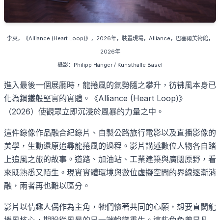
李爽
，《
Alliance (Heart Loop)
》，
2026
年，裝置現場，
Alliance
，巴塞爾美術館，
2026
年
攝影：
Philipp Hänger / Kunsthalle Basel
進入最後一個展廳時，龍捲風的氣勢隨之攀升，彷彿風本身已
化為鋼鐵般堅實的實體。《
Alliance (Heart Loop)
》
（
2026
）使觀眾立即沉浸於風暴的力量之中。
這件錄像作品融合紀錄片、自製公路旅行電影以及直播影像的
美學，生動還原追尋龍捲風的過程。影片講述數位人物各自踏
上追風之旅的故事。道路、加油站、工業建築與廣闊原野，看
來既熟悉又陌生。現實實體環境與數位虛擬空間的界線逐漸消
融，兩者再也難以區分。
影片以情趣人偶作為主角，牠們懷著共同的心願，想要直闖龍