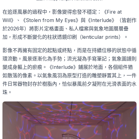
在追逐風暴的過程中，影像變得愈發不穩定：《
Fire at
Will
》、《
Stolen from My Eyes
》與《
Interlude
》（皆創作
於
2026
年）將影片定格畫面、私人檔案與氣象地圖層層疊
加，形成不斷變化的柱狀透鏡印刷（
lenticular prints
）。
影像不再擁有固定的起點或終點，而是在持續位移的狀態中循
環流動。風景逐漸化為手勢；流光凝為手寫筆記；氣象圖譜則
變成身軀上的瘀痕。《
Interlude
》鋪展於地面，各個組件猶
如散落的像素。以氣象風羽為原型打造的雕塑靜置其上，一件
件日常器物封存於樹脂內，恰似暴風前夕凝附在光滑表面的水
珠。