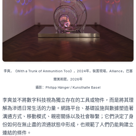
李爽
，《
With a Trunk of Ammunition Too
》，
2024
年，裝置現場，
Alliance
，巴塞
爾美術館，
2026
年
攝影：
Philipp Hänger / Kunsthalle Basel
李爽並不將數字科技視為獨立存在的工具或物件，而是將其理
解為滲透日常生活的力量。網路平台、基礎設施與數據塑造著
溝通方式、移動模式、親密關係以及社會聯繫；它們決定了身
份如何在無止盡的流通狀態中形成，也規範了人們仍能夠建立
連結的條件。