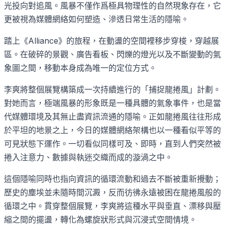
光投向對追風。風暴不僅作爲極具物理性的自然現象存在，它
更被視為媒體網絡如何塑造、滲透日常生活的隱喻。
踏上《
Alliance
》的旅程，在動盪的空間裡移步穿梭，穿越展
區。在破碎的景觀、廣告看板、閃爍的燈光以及不斷變動的氣
象圖之間，移動本身成為唯一的定位方式。
李爽將整個展覽構築成一次持續進行的「捕捉龍捲風」計劃。
對她而言，極端風暴的形象既是一種具體的氣象事件，也是當
代媒體環境及其無止盡資訊流通的隱喻。正如龍捲風往往形成
於平坦的地景之上，今日的媒體網絡架構也以一種看似平等的
可見狀態下運作。一切看似同樣可及、即時，直到人們突然被
捲入注意力、數據與執迷交織而成的漩渦之中。
這個隱喻同時也指向資訊的循環流動和過去不斷被重新攪動；
歷史的塵埃並未隨時間沉澱，反而彷彿永遠被困在龍捲風般的
循環之中。貫穿整個展覽，李爽將這種水平與垂直、漂移與壓
縮之間的擺盪，轉化為螺旋狀形式與沉浸式空間情境。