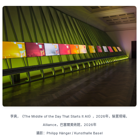
李爽
，《
The Middle of the Day That Starts It All
》，
2026
年，裝置現場，
Alliance
，巴塞爾美術館，
2026
年
攝影：
Philipp Hänger / Kunsthalle Basel