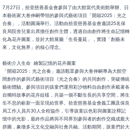
7月27日，拾壹慈善基金會參與了由大館當代美術館舉辦、日
本藝術家大卷伸嗣帶領的參與式藝術項目「開箱2025：光之
合奏」，活動圓滿舉行。活動由拾壹慈善基金會邀請25名保
良局院舍兒童出席擔任創作主體，透過自由創作將生命記憶轉
化為花卉圖案，並於大館展廳「生長蔓延」，實踐「創藝未
來，文化無界」的核心理念。
藝術介入生命 繪製記憶的花卉圖案
「開箱2025：光之合奏」邀請觀眾參與大卷伸嗣專為大館空
間創作的參與式藝術項目《光之合奏》的共同創作，突破傳統
藝術體驗。參與項目的孩童們運用彩沙物料自由創作承載著各
自獨特故事的花卉紋樣，共築一個不斷生長的共享空間，將生
生不息的嶄新一面呈現給世界。拾壹慈善基金會義工團及保良
局工作人員共30人全程協作，引導孩童以色彩與圖案詮釋記
憶中的光影，最終作品將與不同界別參與者的創作交織成龐大
拼圖，象徵多元文化交融與社會共融。活動期間，孩童們於大