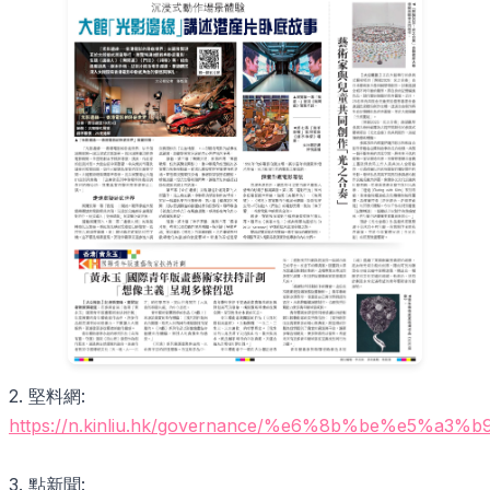
2. 堅料網:
https://n.kinliu.hk/governance/%e6%8b%b
3. 點新聞: