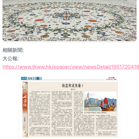
相關新聞:
大公報:
https://www.tkww.hk/epaper/view/newsDetail/195172041