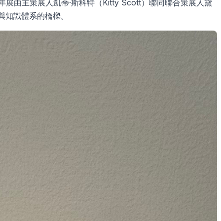
由主策展人凱蒂·斯科特（Kitty Scott）聯同聯合策展人黛
式與知識體系的橋樑。