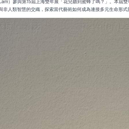
a Lam）參與第15屆上海雙年展「花兒聽到蜜蜂了嗎？」。本屆雙年展
，聚焦人類與非人類智慧的交織，探索當代藝術如何成為連接多元生命形