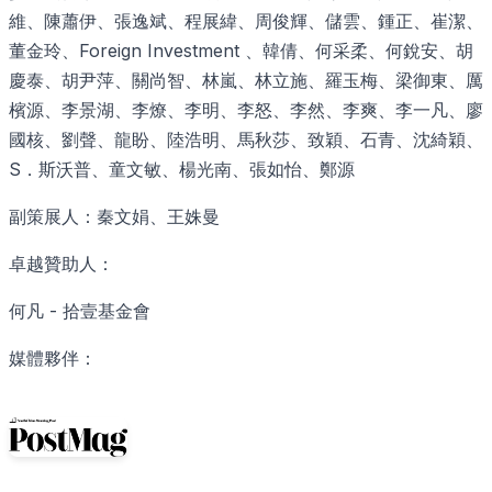
維、陳蕭伊、張逸斌、程展緯、周俊輝、儲雲、鍾正、崔潔、
董金玲、Foreign Investment 、韓倩、何采柔、何銳安、胡
慶泰、胡尹萍、關尚智、林嵐、林立施、羅玉梅、梁御東、厲
檳源、李景湖、李燎、李明、李怒、李然、李爽、李一凡、廖
國核、劉聲、龍盼、陸浩明、馬秋莎、致穎、石青、沈綺穎、
S．斯沃普、童文敏、楊光南、張如怡、鄭源
副策展人：秦文娟、王姝曼
卓越贊助人：
何凡 - 拾壹基金會
媒體夥伴：