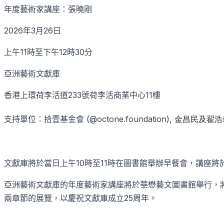
年度藝術家講座：張曉剛
2026
年
3
月
26
日
上午
11
時至下午
12
時
30
分
亞洲藝術文獻庫
香港上環荷李活道
233
號荷李活商業中心
11
樓
支持單位：拾壹基金會
(@octone.foundation),
金昌民及翟浩淼
文獻庫將於當日上午
10
時至
11
時在圖書館舉辦早餐會，講座將
亞洲藝術文獻庫的年度藝術家講座將於華懋藝文圖書館舉行，
兩章節的展覽，以慶祝文獻庫成立
25
周年。