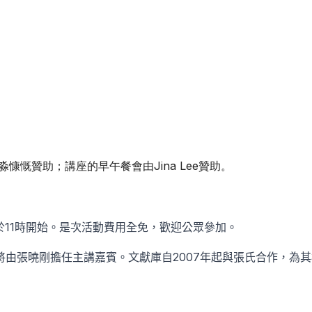
慷慨贊助；講座的早午餐會由Jina Lee贊助。
於
11
時開始。是次活動費用全免，歡迎公眾參加。
將由張曉剛擔任主講嘉賓。文獻庫自
2007
年起與張氏合作，為其