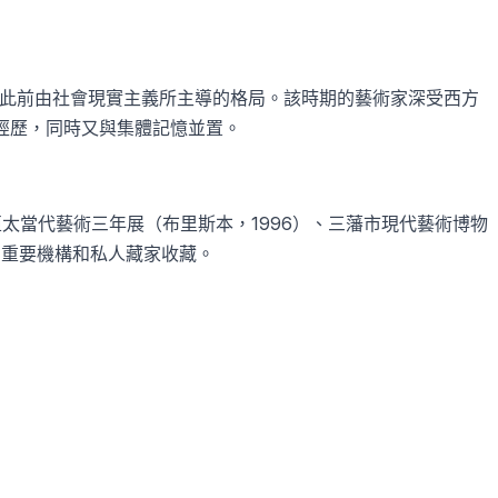
此前由社會現實主義所主導的格局。該時期的藝術家深受西方
經歷，同時又與集體記憶並置。
亞太當代藝術三年展（布里斯本，
1996
）、三藩市現代藝術博物
的重要機構和私人藏家收藏。