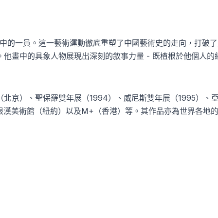
中的一員。這一藝術運動徹底重塑了中國藝術史的走向，打破了
。他畫中的具象人物展現出深刻的敘事力量
-
既植根於他個人的
（北京）、聖保羅雙年展（
1994
）、威尼斯雙年展（
1995
）、
根漢美術館（紐約）以及
M+
（香港）等。其作品亦為世界各地