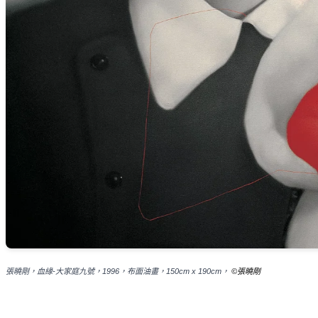
張曉剛，血緣
-
大家庭九號，
1996
，布面油畫，
150cm x 190cm
，
©
張曉剛