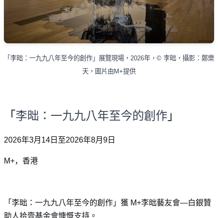
「李昢：一九九八年至今的創作」展覽現場，
2026
年，
©
李昢，攝影：鄭樂
天，圖片由
M+
提供
「
李昢：一九九八年至今的創作
」
2026
年
3
月
14
日至
2026
年
8
月
9
日
M+
，香港
「李昢：一九九八年至今的創作」獲
M+
李
昢藝友會
—
白銀贊
助人拾壹基金會慷慨支持。