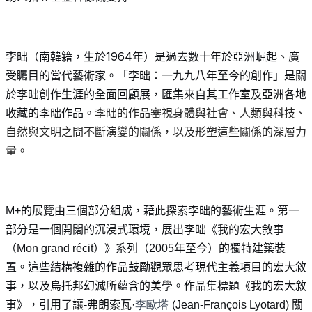
李昢（南韓籍，生於
1964
年）是過去數十年於亞洲崛起、廣
受矚目的當代藝術家。「李昢：一九九八年至今的創作」是關
於李昢創作生涯的全面回顧展，匯集來自其工作室及亞洲各地
收藏的李昢作品。
李昢的作品審視身體與社會、人類與科技、
自然與文明之間不斷演變的關係，以及形塑這些關係的深層力
量。
M+
的展覽由三個部分組成，藉此探索李昢的藝術生涯。第一
部分是一個開闊的沉浸式環境，展出李昢《我的宏大敘事
（
Mon grand récit
）》系列（
2005
年至今）的獨特建築裝
置。這些結構複雜的作品鼓勵觀眾思考現代主義項目的宏大敘
事，以及烏托邦幻滅所蘊含的美學。
作品集
標題《我的宏大敘
李歐塔
事》，引用了讓
-
弗朗索瓦
·
(Jean-François Lyotard)
關