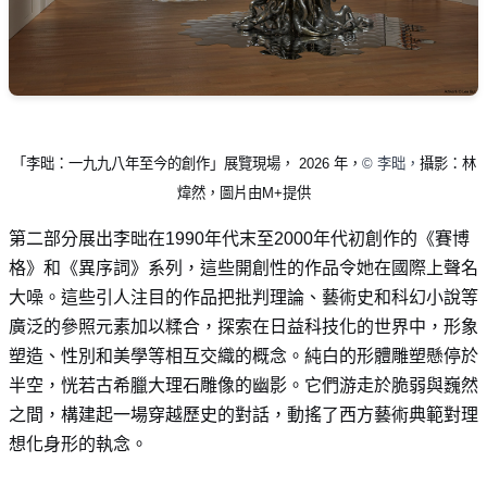
「李昢：一九九八年至今的創作」展覽現場，
2026
年，
©
李昢，
攝影：林
煒然，圖片由
M+
提供
第二部分展出李昢在
1990
年代末至
2000
年代初創作的《賽博
格》和《異序詞》系列，這些開創性的作品令她在國際上聲名
大噪。這些引人注目的作品把批判理論、藝術史和科幻小說等
廣泛的參照元素加以糅合，探索在日益科技化的世界中，形象
塑造、性別和美學等相互交織的概念。純白的形體雕塑懸停於
半空，恍若古希臘大理石雕像的幽影。它們游走於脆弱與巍然
之間，構建起一場穿越歷史的對話，動搖了西方藝術典範對理
想化身形的執念。