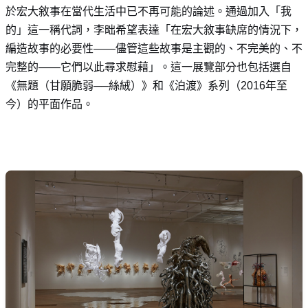
於宏大敘事在當代生活中已不再可能的論述。通過加入「我
的」這一稱代詞，李昢希望表達「在宏大敘事缺席的情況下，
編造故事的必要性
——
儘管這些故事是主觀的、不完美的、不
完整的
——
它們以此尋求慰藉」。這
一展覽
部分也包括選自
《無題（甘願脆弱
──
絲絨
）》和《泊渡》系列（
2016
年至
今）的平面作品。