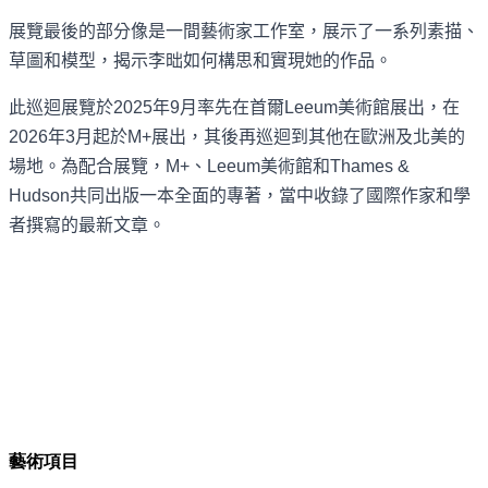
展覽最後的部分像是一間藝術家工作室，展示了一系列素描、
草圖和模型，揭示李昢如何構思和實現她的作品。
此巡迴展覽於
2025
年
9
月率先在首爾
Leeum
美術館展出，在
2026
年
3
月起於
M+
展出，其後再巡迴到其他在歐洲及北美的
場地。為配合展覽，
M+
、
Leeum
美術館和
Thames &
Hudson
共同出版一本全面的專著，當中收錄了國際作家和學
者撰寫的最新文章。
藝術項目