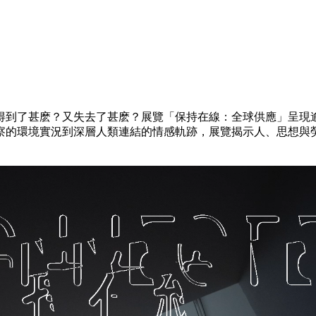
到了甚麽？又失去了甚麽？展覽「保持在線：全球供應」⁠呈現
察的環境實況到深層人類連結的情感軌跡，展覽揭示人、思想與