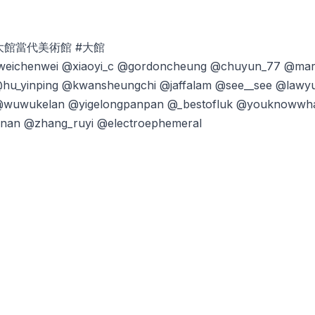
rt #大館當代美術館 #大館
eichenwei @xiaoyi_c @gordoncheung @chuyun_77 @markch
u_yinping @kwansheungchi @jaffalam @see__see @lawyukmui 
ot @wuwukelan @yigelongpanpan @_bestofluk @youknowwh
nan @zhang_ruyi @electroephemeral