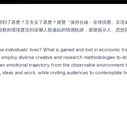
到了甚麽？又失去了甚麽？展覽「保持在線：全球供應」⁠呈現
觀察的環境實況到深層人類連結的情感軌跡，展覽揭示人、思想
duals’ lives? What is gained and lost in economic transformation?
ts who employ diverse creative and research methodologies to
g an emotional trajectory from the observable environmen
le, ideas and work, while inviting audiences to contempla