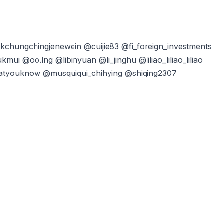
ungchingjenewein @cuijie83 @fi_foreign_investments
@oo.lng @libinyuan @li_jinghu @liliao_liliao_liliao
atyouknow @musquiqui_chihying @shiqing2307