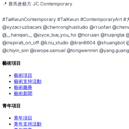
📍 賽馬會藝方 JC Contemporary
⠀⠀⠀⠀
#TaiKwunContemporary #TaiKwun #ContemporaryA
@xyzacruzbacani @chenronghuistudio @rruofan @chenw
@__hanqian__ @joyce_tsai_you_ho @horuian @huqingtai @h
@inspirati_on_off @li.nu_studio @liran8604 @shuangb
@chiyin_sim @swope.samuel @tongwenmin @yang.guang
藝術項目
藝術項目
藝術支持活動
藝術圖冊
藝術新聞
青年項目
青年項目
青年支持活動