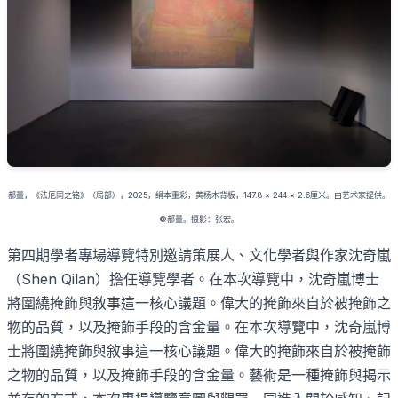
郝量，《法厄同之铭》（局部），
2025
，绢本重彩，黄杨木背板，
147.8
×
244
×
2.6
厘米。由艺术家提供。
©
郝量。摄影：张宏。
第四期學者專場導覽特別邀請策展人、文化學者與作家沈奇嵐
（
Shen Qilan
）擔任導覽學者。在本次導覽中，沈奇嵐博士
將圍繞掩飾與敘事這一核心議題。偉大的掩飾來自於被掩飾之
物的品質，以及掩飾手段的含金量。在本次導覽中，沈奇嵐博
士將圍繞掩飾與敘事這一核心議題。偉大的掩飾來自於被掩飾
之物的品質，以及掩飾手段的含金量。藝術是一種掩飾與揭示