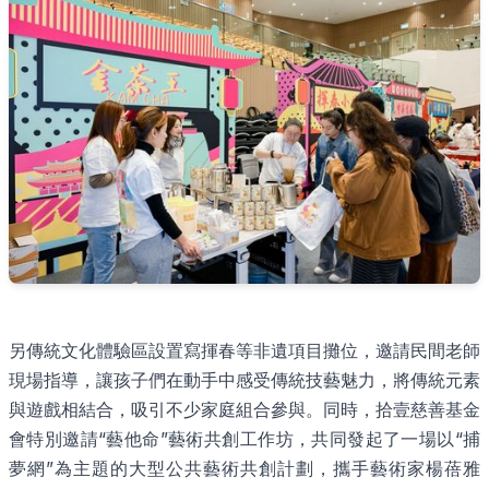
另傳統文化體驗區設置寫揮春等非遺項目攤位，邀請民間老師
現場指導，讓孩子們在動手中感受傳統技藝魅力，將傳統元素
與遊戲相結合，吸引不少家庭組合參與。同時，拾壹慈善基金
會特別邀請“藝他命”藝術共創工作坊，共同發起了一場以“捕
夢網”為主題的大型公共藝術共創計劃，攜手藝術家楊蓓雅