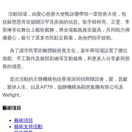
活動現場，由愛心慈善大使甄詠珊帶領一眾慈善大使，包
括蘇慧恩等宣揚關注罕見疾病的信息。歌手韓梓亮、王雯、李
美琳等在舞台上載歌載舞，將全場氣氛推至最高，共同助力傳
播愛心，吸引了眾多市民駐足觀看，為他們拍手鼓勁。
為了讓市民零距離體驗慈善文化，嘉年華現場設置了攤位
遊戲、手工製作及臉部彩繪等互動服務，和更多人分享參與慈
善的感受。
是次活動的主辦機構包括香港深圳招商聯誼會，愛．貢獻
﹑愛拼人生、以及AP79，協辦機構為顯慈集團有限公司及
Wefight。
藝術項目
藝術項目
藝術支持活動