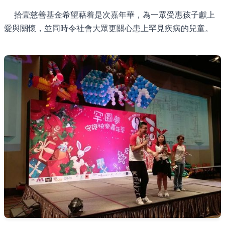
拾壹慈善基金希望藉着是次嘉年華，為一眾受惠孩子獻上
愛與關懷，並同時令社會大眾更關心患上罕見疾病的兒童。