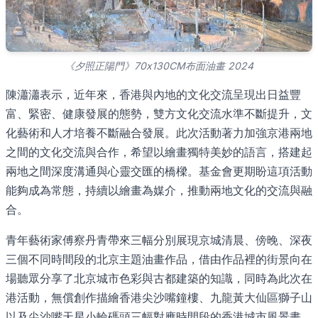
《夕照正陽門》70x130CM布面油畫 2024
陳瀟瀟表示，近年來，香港與內地的文化交流呈現出日益豐
富、緊密、健康發展的態勢，雙方文化交流水準不斷提升，文
化藝術和人才培養不斷融合發展。此次活動著力加強京港兩地
之間的文化交流與合作，希望以繪畫獨特美妙的語言，搭建起
兩地之間深度溝通與心靈交匯的橋樑。基金會更期盼這項活動
能夠成為常態，持續以繪畫為媒介，推動兩地文化的交流與融
合。
青年藝術家傅察丹青帶來三幅分別展現京城清晨、傍晚、深夜
三個不同時間段的北京主題油畫作品，借由作品裡的街景向在
場聽眾分享了北京城市色彩與古都建築的知識，同時為此次在
港活動，無償創作描繪香港尖沙嘴鐘樓、九龍黃大仙區獅子山
以及尖沙嘴天星小輪碼頭三幅對應時間段的香港城市風景畫