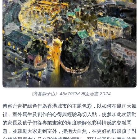
《薄暮獅子山》45x70CM 布面油畫 2024
傅察丹青把綠色作為香港城市的主題色彩，以如何在風雨天氣
裡，室外寫生及創作的心得與經驗為切入點，使參加此次活動
的家長及孩子們從專業畫家的角度瞭解色彩與情感的交融問
題，並鼓勵大家走到室外，擁抱大自然，在更好的鍛煉孩子對