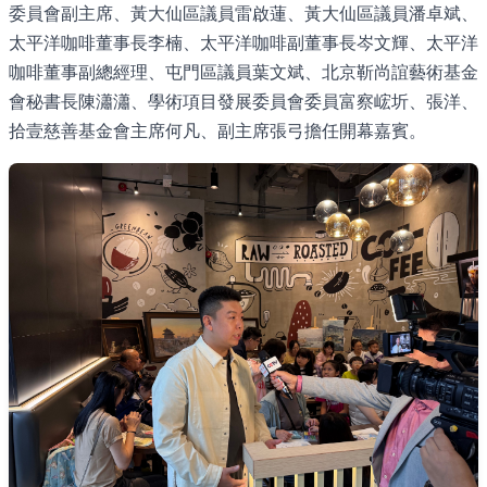
委員會副主席、黃大仙區議員雷啟蓮、黃大仙區議員潘卓斌、
太平洋咖啡董事長李楠、太平洋咖啡副董事長岑文輝、太平洋
咖啡董事副總經理、屯門區議員葉文斌、北京靳尚誼藝術基金
會秘書長陳瀟瀟、學術項目發展委員會委員富察峵圻、張洋、
拾壹慈善基金會主席何凡、副主席張弓擔任開幕嘉賓。