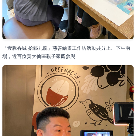
「壹脈香城 拾藝九龍」慈善繪畫工作坊活動共分上、下午兩
場，近百位黃大仙區親子家庭參與