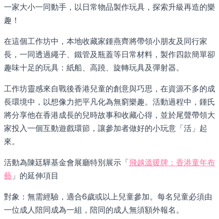
一家大小一同動手，以日常物品製作玩具，探索升級再造的樂
趣！
在這個工作坊中，本地收藏家鍾燕齊將帶領小朋友及同行家
長，一同透過繩子、鐵管及瓶蓋等日常材料，製作四款簡單卻
趣味十足的玩具：紙船、高蹺、旋轉玩具及彈射器。
工作坊靈感來自戰後香港兒童的創意與巧思，在資源不多的成
長環境中，以想像力把平凡化為無窮樂趣。活動過程中，鍾氏
將分享他在香港成長的兒時故事和收藏心得，並於尾聲帶領大
家投入一個互動遊戲環節，讓參加者做好的小玩意「活」起
來。
活動為陳廷驊基金會展廳特別展示「
飛越溫暖牌：香港童年布
藝
」的延伸項目
對象：無需經驗，適合6歲或以上兒童參加。每名兒童必須由
一位成人陪同成為一組，陪同的成人無須額外報名。