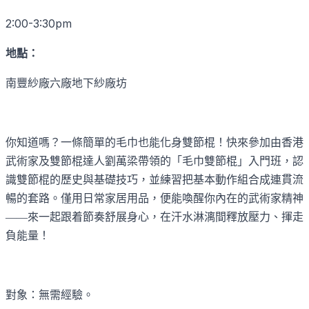
2:00-3:30pm
地點：
南豐紗廠六廠地下紗廠坊
你知道嗎？一條簡單的毛巾也能化身雙節棍！快來參加由香港
武術家及雙節棍達人劉萬梁帶領的「毛巾雙節棍」入門班，認
識雙節棍的歷史與基礎技巧，並練習把基本動作組合成連貫流
暢的套路。僅用日常家居用品，便能喚醒你內在的武術家精神
——來一起跟着節奏舒展身心，在汗水淋漓間釋放壓力、揮走
負能量！
對象：無需經驗。