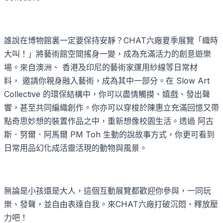
CHAT
誰說在博物館裏一定要保持安靜？
六廠夏季展覽「織時
大叫！」將藝術館空間搖身一變，成為充滿活力的創意遊樂
場。來自澳洲、
香港及印尼的藝術家運用紗線等日常材
Slow Art
料，
邀請你親身融入藝術，成為其中一部分。在
Collective
的環保結構中，你可以盡情觸摸、嬉戲、發出聲
響，甚至共同編織創作。你亦可以穿梭於陳惠立充滿回憶又帶
點奇思妙想的裝置作品之中，重新想像校園生活。透過
阿古
PM Toh
斯．努爾．阿馬爾
生動的說故事方式，你更可看到
日常用品幻化成活靈活現的動物與風景。
無論是小孩還是大人，這個互動展覽都歡迎你參與，一同玩
CHAT
樂、發聲，並自由表達自我。來
六廠打破沉悶、釋放壓
力吧！