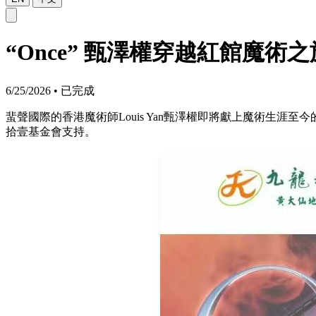
“Once” 甄澤權穿越紅館魔術之旅
6/25/2026
•
已完成
蜚聲國際的香港魔術師Louis Yan甄澤權即將獻上魔術生涯
拾壹基金會支持。