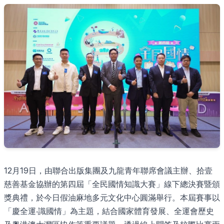
12月19日，由聯合出版集團及九龍青年聯席會議主辦、拾壹
慈善基金協辦的第四屆「全民國情知識大賽」線下總決賽暨頒
獎典禮，於今日假油麻地多元文化中心圓滿舉行。本屆賽事以
「慶全運‧識國情」為主題，結合國家體育發展、全運會歷史