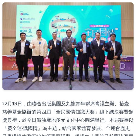
12月19日，由聯合出版集團及九龍青年聯席會議主辦、拾壹
慈善基金協辦的第四屆「全民國情知識大賽」線下總決賽暨頒
獎典禮，於今日假油麻地多元文化中心圓滿舉行。本屆賽事以
「慶全運‧識國情」為主題，結合國家體育發展、全運會歷史