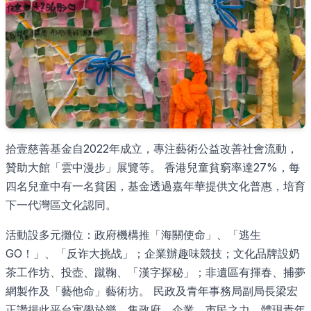
拾壹慈善基金自2022年成立，專注藝術公益改善社會流動，
贊助大館「雲中漫步」展覽等。 香港兒童貧窮率達27%，每
四名兒童中有一名貧困，基金透過嘉年華提供文化普惠，培育
下一代灣區文化認同。
活動設多元攤位：政府機構推「海關使命」、「逃生
GO！」、「反诈大挑战」；企業辦趣味競技；文化品牌設奶
茶工作坊、投壺、蹴鞠、「漢字探秘」；非遺區有揮春、捕夢
網製作及「藝他命」藝術坊。 民政及青年事務局副局長梁宏
正讚揚此平台寓學於樂，集政府、企業、市民之力，體現青年