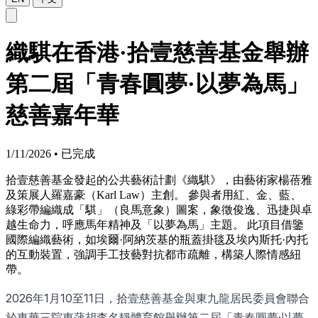
織騏在香港·拾壹慈善基金舉辦
第二屆「青春圓夢·以夢為馬」
慈善嘉年華
1/11/2026
•
已完成
拾壹慈善基金發起的公共藝術計劃《織騏》，由藝術家楊蓓雅
及策展人羅嘉豪（Karl Law）主創。 參與者用紅、金、藍、
綠彩帶編織成「騏」（良馬意象）圖案，象徵俊逸、迅捷與卓
越生命力，呼應馬年精神及「以夢為馬」主題。 此項目借鑒
國際編織藝術，如埃爾·阿納茨基的瓶蓋掛毯及埃內斯托·內托
的互動裝置，強調手工技藝對抗都市疏離，構築人際情感紐
帶。
2026年1月10至11日，拾壹慈善基金與東九龍居民委員會聯合
於東華三院東蒲胡李名靜體育館舉辦第二屆「青春圓夢·以夢