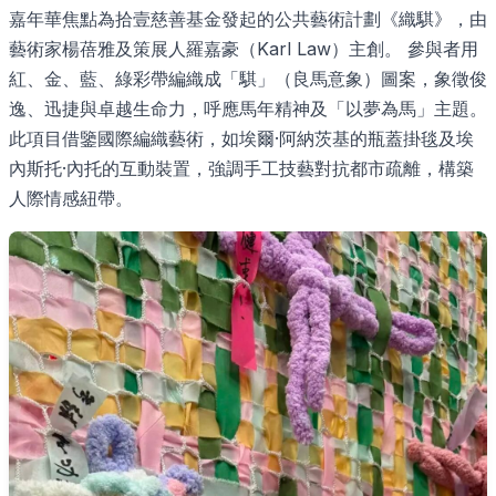
嘉年華焦點為拾壹慈善基金發起的公共藝術計劃《織騏》，由
藝術家楊蓓雅及策展人羅嘉豪（Karl Law）主創。 參與者用
紅、金、藍、綠彩帶編織成「騏」（良馬意象）圖案，象徵俊
逸、迅捷與卓越生命力，呼應馬年精神及「以夢為馬」主題。
此項目借鑒國際編織藝術，如埃爾·阿納茨基的瓶蓋掛毯及埃
內斯托·內托的互動裝置，強調手工技藝對抗都市疏離，構築
人際情感紐帶。