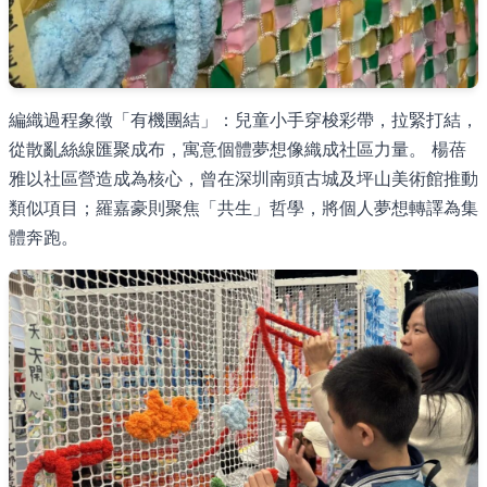
編織過程象徵「有機團結」：兒童小手穿梭彩帶，拉緊打結，
從散亂絲線匯聚成布，寓意個體夢想像織成社區力量。 楊蓓
雅以社區營造成為核心，曾在深圳南頭古城及坪山美術館推動
類似項目；羅嘉豪則聚焦「共生」哲學，將個人夢想轉譯為集
體奔跑。